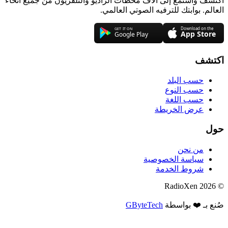
اكتشف واستمع إلى آلاف محطات الراديو والتلفزيون من جميع أنحاء
العالم. بوابتك للترفيه الصوتي العالمي.
اكتشف
حسب البلد
حسب النوع
حسب اللغة
عرض الخريطة
حول
من نحن
سياسة الخصوصية
شروط الخدمة
© 2026 RadioXen
صُنع بـ ❤️ بواسطة
GByteTech