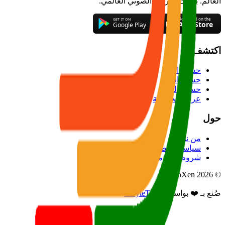
العالم. بوابتك للترفيه الصوتي العالمي.
اكتشف
حسب البلد
حسب النوع
حسب اللغة
عرض الخريطة
حول
من نحن
سياسة الخصوصية
شروط الخدمة
© 2026 RadioXen
صُنع بـ ❤️ بواسطة
GByteTech