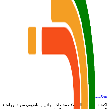
RadioXen
اكتشف واستمع إلى آلاف محطات الراديو والتلفزيون من جميع أنحاء