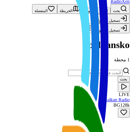
RadioXen
بحث
الدول
الأنواع
الخريطة
المفضلة
تسجيل الدخول
تسجيل الدخول
balkansko
1 محطة
بحث
LIVE
Balkan Radio
BG
128
k