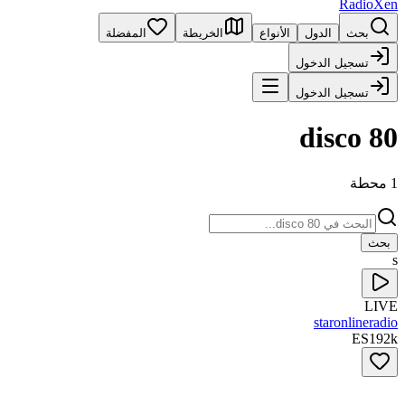
RadioXen
بحث
الدول
الأنواع
الخريطة
المفضلة
تسجيل الدخول
تسجيل الدخول
disco 80
1 محطة
بحث
s
LIVE
staronlineradio
ES
192
k