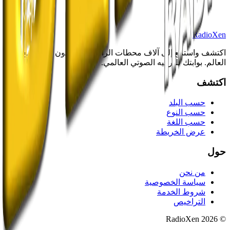
RadioXen
اكتشف واستمع إلى آلاف محطات الراديو والتلفزيون من جميع أنحاء
العالم. بوابتك للترفيه الصوتي العالمي.
اكتشف
حسب البلد
حسب النوع
حسب اللغة
عرض الخريطة
حول
من نحن
سياسة الخصوصية
شروط الخدمة
التراخيص
© 2026 RadioXen