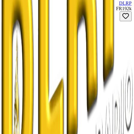
DLRP
FR
192
k