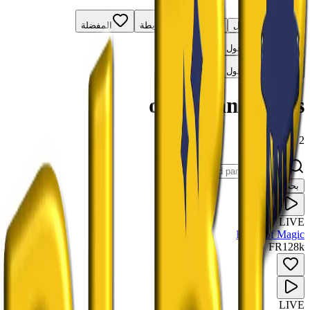
RadioXen
بحث
الدول
الأنواع
الخريطة
المفضلة
تسجيل الدخول
تسجيل الدخول
disneyland paris
2 محطة
بحث
LIVE
Radio of Magic
FR
128
k
LIVE