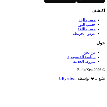
اكتشف
حسب البلد
حسب النوع
حسب اللغة
عرض الخريطة
حول
من نحن
سياسة الخصوصية
شروط الخدمة
© 2026 RadioXen
صُنع بـ ❤️ بواسطة
GByteTech