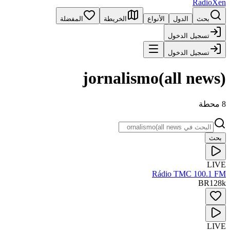
RadioXen
بحث
الدول
الأنواع
الخريطة
المفضلة
تسجيل الدخول
تسجيل الدخول
jornalismo(all news)
8 محطة
بحث
LIVE
Rádio TMC 100.1 FM
BR
128
k
LIVE