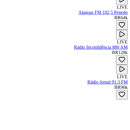
LIVE
Alagoas FM 102,5 Penedo
BR
64
k
LIVE
Rádio Inconfidência 880 AM
BR
128
k
LIVE
Rádio Jornal 91.3 FM
BR
96
k