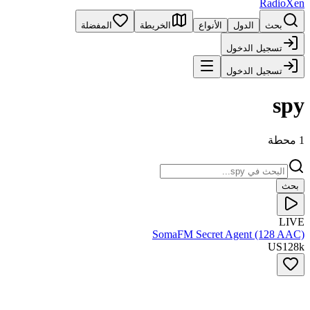
RadioXen
بحث
الدول
الأنواع
الخريطة
المفضلة
تسجيل الدخول
تسجيل الدخول
spy
1 محطة
بحث
LIVE
SomaFM Secret Agent (128 AAC)
US
128
k