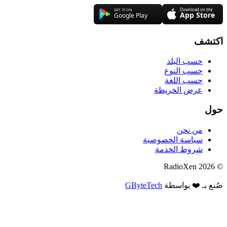
اكتشف
حسب البلد
حسب النوع
حسب اللغة
عرض الخريطة
حول
من نحن
سياسة الخصوصية
شروط الخدمة
© 2026 RadioXen
صُنع بـ ❤️ بواسطة
GByteTech