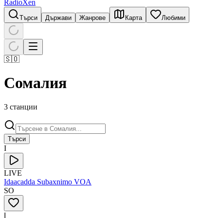
RadioXen
Търси
Държави
Жанрове
Карта
Любими
🇸🇴
Сомалия
3 станции
Търси
I
LIVE
Idaacadda Subaxnimo VOA
SO
ا