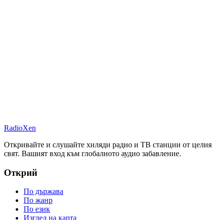
RadioXen
Откривайте и слушайте хиляди радио и ТВ станции от целия
свят. Вашият вход към глобалното аудио забавление.
Открий
По държава
По жанр
По език
Изглед на карта