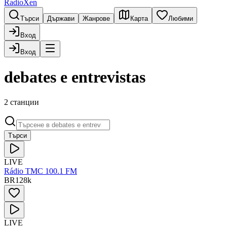
RadioXen
Търси
Държави
Жанрове
Карта
Любими
Вход
Вход
debates e entrevistas
2 станции
Търси
LIVE
Rádio TMC 100.1 FM
BR
128
k
LIVE