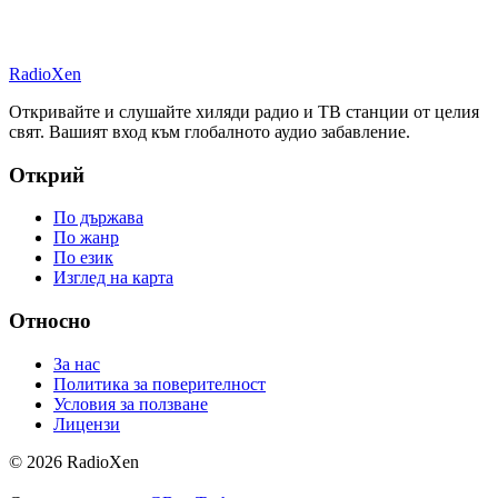
RadioXen
Откривайте и слушайте хиляди радио и ТВ станции от целия
свят. Вашият вход към глобалното аудио забавление.
Открий
По държава
По жанр
По език
Изглед на карта
Относно
За нас
Политика за поверителност
Условия за ползване
Лицензи
© 2026 RadioXen