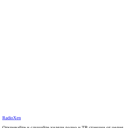
RadioXen
Откривайте и слушайте хиляди радио и ТВ станции от целия