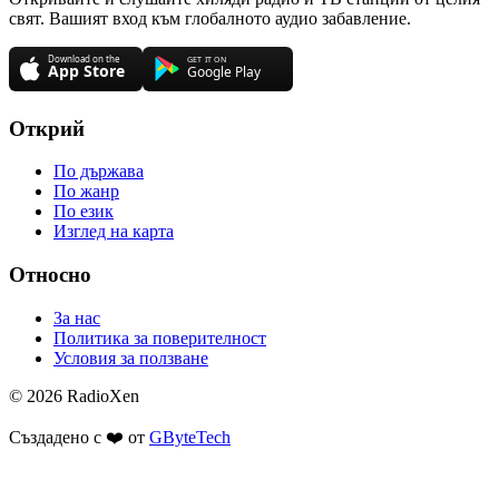
свят. Вашият вход към глобалното аудио забавление.
Открий
По държава
По жанр
По език
Изглед на карта
Относно
За нас
Политика за поверителност
Условия за ползване
© 2026 RadioXen
Създадено с ❤️ от
GByteTech