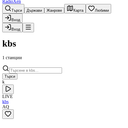
RadioXen
Търси
Държави
Жанрове
Карта
Любими
Вход
Вход
kbs
1 станции
Търси
k
LIVE
kbs
AQ