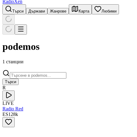
RadioXen
Търси
Държави
Жанрове
Карта
Любими
podemos
1 станции
Търси
R
LIVE
Radio Red
ES
128
k