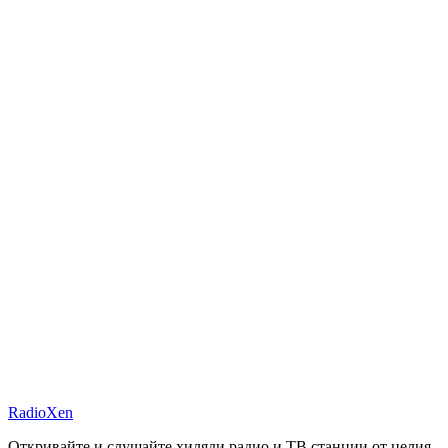
RadioXen
Откривайте и слушайте хиляди радио и ТВ станции от целия