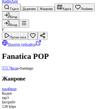
RadioXen
Търси
Държави
Жанрове
Карта
Любими
Вход
Вход
F
Пусни сега
Посети уебсайта
Fanatica POP
🇨🇱
Чили
•
Santiago
Жанрове
top40
pop
Кодек
mp3
Битрейт
128
kbps