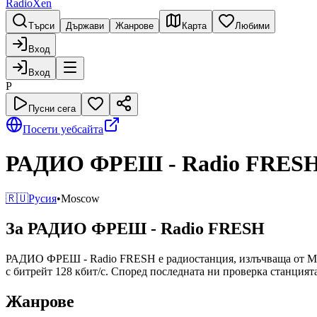
RadioXen
Търси
Държави
Жанрове
Карта
Любими
Вход
Вход
Р
Пусни сега
Посети уебсайта
РАДИО ФРЕШ - Radio FRES
🇷🇺
Русия
•
Moscow
За РАДИО ФРЕШ - Radio FRESH
РАДИО ФРЕШ - Radio FRESH е радиостанция, излъчваща от Moscow
с битрейт 128 кбит/с. Според последната ни проверка станцият
Жанрове