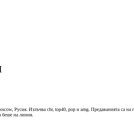
H
, Русия. Излъчва chr, top40, pop и amg. Предаванията са на ru
а беше на линия.