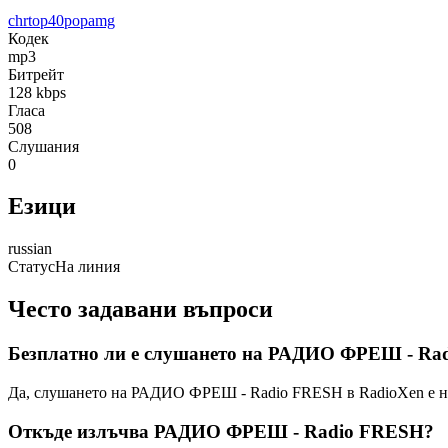
chr
top40
pop
amg
Кодек
mp3
Битрейт
128
kbps
Гласа
508
Слушания
0
Езици
russian
Статус
На линия
Често задавани въпроси
Безплатно ли е слушането на РАДИО ФРЕШ - Ra
Да, слушането на РАДИО ФРЕШ - Radio FRESH в RadioXen е нап
Откъде излъчва РАДИО ФРЕШ - Radio FRESH?