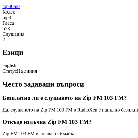
top40
hits
Кодек
mp3
Гласа
553
Слушания
2
Езици
english
Статус
На линия
Често задавани въпроси
Безплатно ли е слушането на Zip FM 103 FM?
Да, слушането на Zip FM 103 FM в RadioXen е напълно безплатн
Откъде излъчва Zip FM 103 FM?
Zip FM 103 FM излъчва от Ямайка.