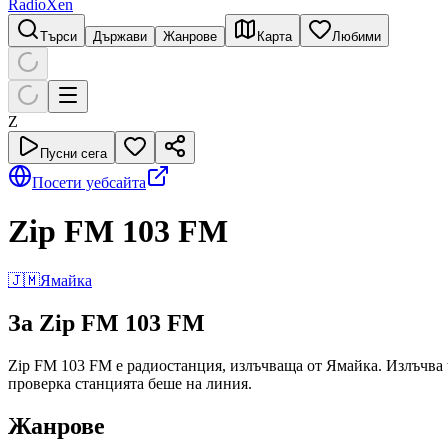
RadioXen
Търси
Държави
Жанрове
Карта
Любими
Z
Пусни сега
Посети уебсайта
Zip FM 103 FM
🇯🇲
Ямайка
За Zip FM 103 FM
Zip FM 103 FM е радиостанция, излъчваща от Ямайка. Излъчва to
проверка станцията беше на линия.
Жанрове