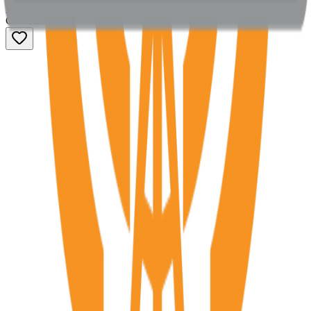
Abdulbasit Abdulsamad
GU
192
k