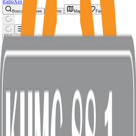
RadioXen
Buscar
Países
Géneros
Mapa
Favoritos
🇬🇺
Guam
5 emisoras
Buscar
K
LIVE
KUSG
GU
32
k
1