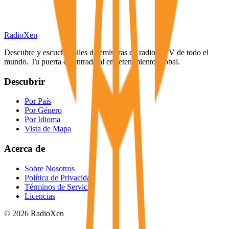
RadioXen
Descubre y escucha miles de emisoras de radio y TV de todo el
mundo. Tu puerta de entrada al entretenimiento global.
Descubrir
Por País
Por Género
Por Idioma
Vista de Mapa
Acerca de
Sobre Nosotros
Política de Privacidad
Términos de Servicio
Licencias
© 2026 RadioXen