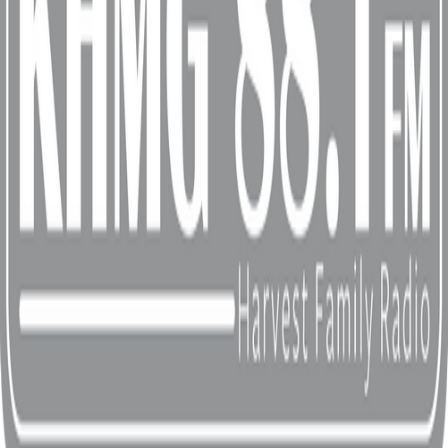
LIVE
104.3 Boss FM
GU
32
k
T
LIVE
TFC Guam
GU
HD
1872
k
LIVE
Harvest Family Radio Guam
GU
128
k
A
LIVE