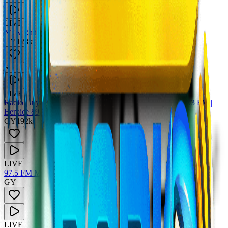
LIVE
NTN Radio 89.1 Georgetown
GY
128
k
R
LIVE
Radio Guyana Inc - Georgetown 89.5 FM | Essequibo 89.3 FM |
Berbice 89.7 FM
GY
192
k
LIVE
97.5 FM MAAD
GY
LIVE