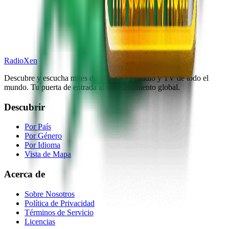
RadioXen
Descubre y escucha miles de emisoras de radio y TV de todo el
mundo. Tu puerta de entrada al entretenimiento global.
Descubrir
Por País
Por Género
Por Idioma
Vista de Mapa
Acerca de
Sobre Nosotros
Política de Privacidad
Términos de Servicio
Licencias