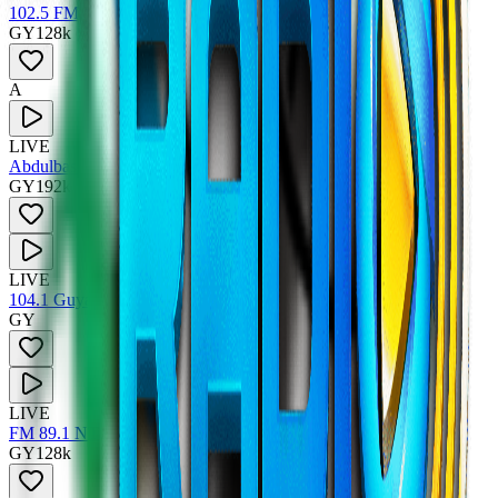
102.5 FM Voice of Guyana
GY
128
k
A
LIVE
Abdulbasit Abdulsamad
GY
192
k
LIVE
104.1 Guyana Lite FM
GY
LIVE
FM 89.1 NTN Radio
GY
128
k