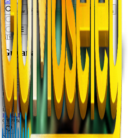
RadioXen
Buscar
Países
Géneros
Mapa
Favoritos
🇬🇾
Guyana
9 emisoras
Buscar
H
LIVE
HJ94.1 Boom FM Georgetown
GY
192
k
N