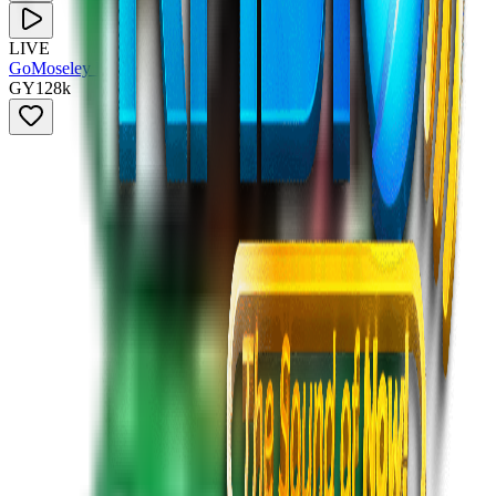
LIVE
GoMoseley Radio
GY
128
k