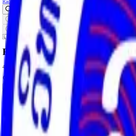
RadioXen
Buscar
Países
Géneros
Mapa
Favoritos
🇱🇦
República Democrática Popular
4 emisoras
Buscar
LIVE
Lao National Radio 103.7
LA
96
k