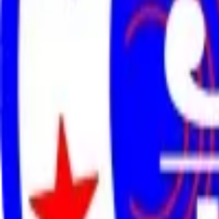
LIVE
Lao National Radio 94.3
LA
128
k
A
LIVE
Abdulbasit Abdulsamad
LA
192
k
T
LIVE
Toki Pona Radio
LA
16
k