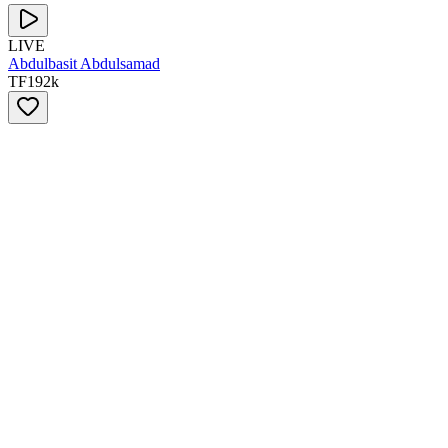
LIVE
Abdulbasit Abdulsamad
TF
192
k