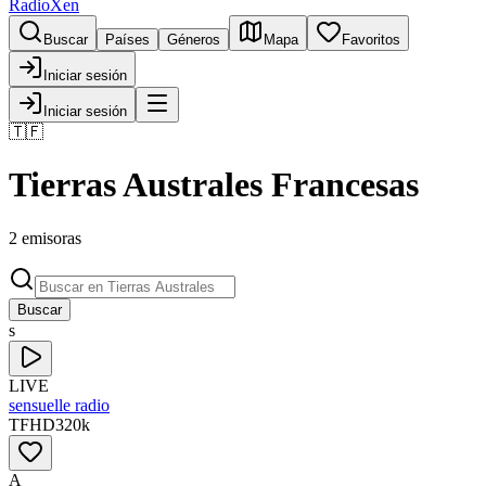
RadioXen
Buscar
Países
Géneros
Mapa
Favoritos
Iniciar sesión
Iniciar sesión
🇹🇫
Tierras Australes Francesas
2 emisoras
Buscar
s
LIVE
sensuelle radio
TF
HD
320
k
A