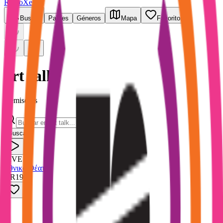
RadioXen
Buscar
Países
Géneros
Mapa
Favoritos
art talk
1 emisoras
Buscar
LIVE
Εθνικό Θέατρο
GR
192
k