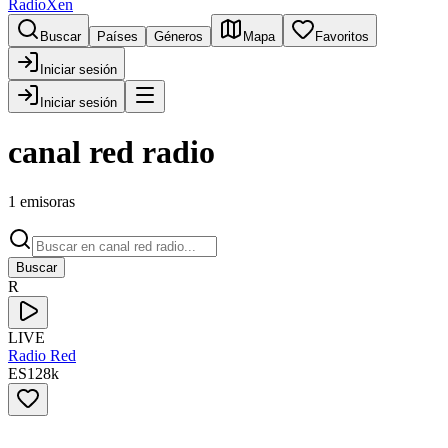
RadioXen
Buscar
Países
Géneros
Mapa
Favoritos
Iniciar sesión
Iniciar sesión
canal red radio
1 emisoras
Buscar
R
LIVE
Radio Red
ES
128
k