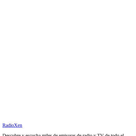
RadioXen
Descubre y escucha miles de emisoras de radio y TV de todo el