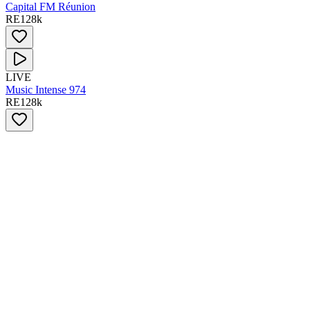
Capital FM Réunion
RE
128
k
LIVE
Music Intense 974
RE
128
k