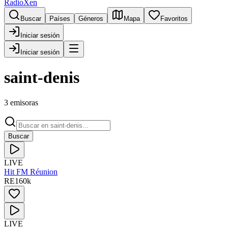
RadioXen
Buscar
Países
Géneros
Mapa
Favoritos
Iniciar sesión
Iniciar sesión
saint-denis
3 emisoras
Buscar
LIVE
Hit FM Réunion
RE
160
k
LIVE