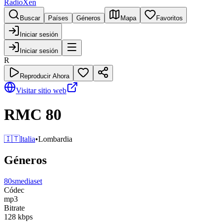
RadioXen
Buscar
Países
Géneros
Mapa
Favoritos
Iniciar sesión
Iniciar sesión
R
Reproducir Ahora
Visitar sitio web
RMC 80
🇮🇹
Italia
•
Lombardia
Géneros
80s
mediaset
Códec
mp3
Bitrate
128
kbps