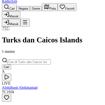
RadioXen
Cari
Negara
Genre
Peta
Favorit
Masuk
Masuk
🇹🇨
Turks dan Caicos Islands
1 stasiun
Cari
A
LIVE
Abdulbasit Abdulsamad
TC
192
k