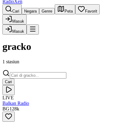
RadioXen
Cari
Negara
Genre
Peta
Favorit
Masuk
Masuk
gracko
1 stasiun
Cari
LIVE
Balkan Radio
BG
128
k