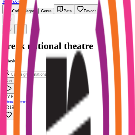
RadioXen
Cari
Negara
Genre
Peta
Favorit
greek national theatre
1 stasiun
Cari
LIVE
Εθνικό Θέατρο
GR
192
k