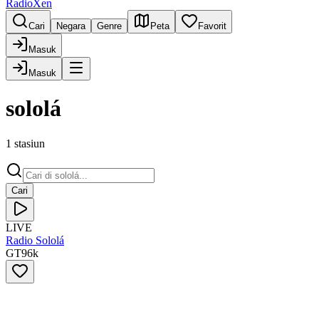
RadioXen
Cari
Negara
Genre
Peta
Favorit
Masuk
Masuk
sololá
1 stasiun
Cari
LIVE
Radio Sololá
GT
96
k