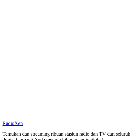
RadioXen
Temukan dan streaming ribuan stasiun radio dan TV dari seluruh
dunia. Gerbang Anda menuju hiburan audio global.