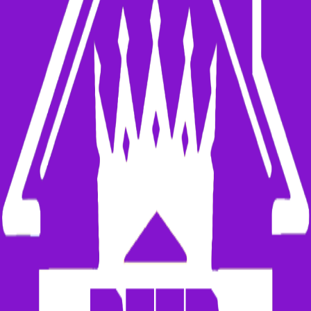
RadioXen
Cari
Negara
Genre
Peta
Favorit
the best deep house music
radio
1 stasiun
Cari
LIVE
Deep House Radio
BG
140
k