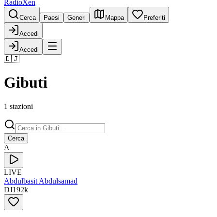
RadioXen
Cerca
Paesi
Generi
Mappa
Preferiti
Accedi
Accedi
🇩🇯
Gibuti
1 stazioni
Cerca
A
LIVE
Abdulbasit Abdulsamad
DJ
192
k