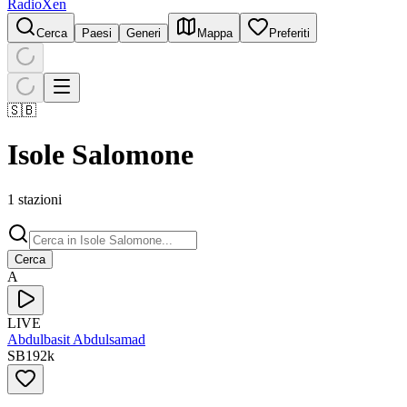
RadioXen
Cerca
Paesi
Generi
Mappa
Preferiti
🇸🇧
Isole Salomone
1 stazioni
Cerca
A
LIVE
Abdulbasit Abdulsamad
SB
192
k