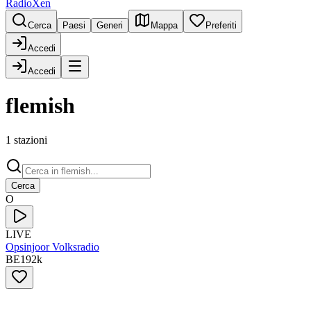
RadioXen
Cerca
Paesi
Generi
Mappa
Preferiti
Accedi
Accedi
flemish
1 stazioni
Cerca
O
LIVE
Opsinjoor Volksradio
BE
192
k