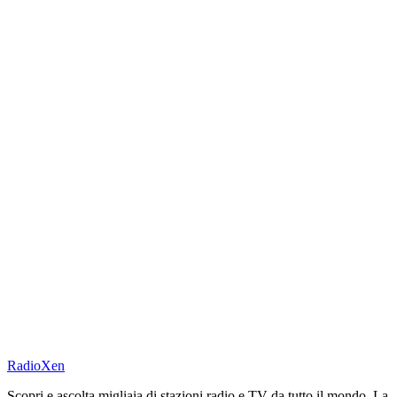
RadioXen
Scopri e ascolta migliaia di stazioni radio e TV da tutto il mondo. La