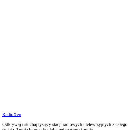
RadioXen
Odkrywaj i słuchaj tysięcy stacji radiowych i telewizyjnych z całego
świata. Twoja brama do globalnej rozrywki audio.