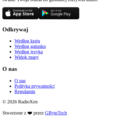
Odkrywaj
Według kraju
Według gatunku
Według języka
Widok mapy
O nas
O nas
Polityka prywatności
Regulamin
© 2026 RadioXen
Stworzone z ❤️ przez
GByteTech