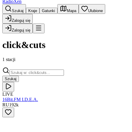
RadioXen
Szukaj
Kraje
Gatunki
Mapa
Ulubione
Zaloguj się
Zaloguj się
click&cuts
1 stacji
Szukaj
LIVE
16Bit.FM I.D.E.A.
RU
192
k