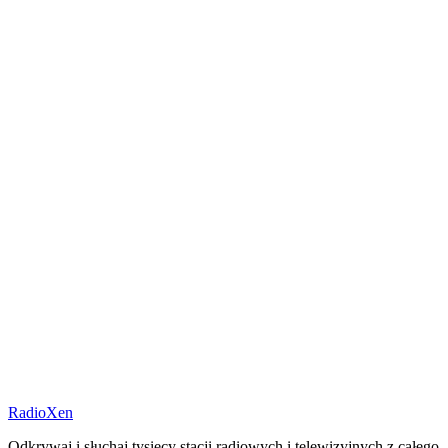
RadioXen
Odkrywaj i słuchaj tysięcy stacji radiowych i telewizyjnych z całego