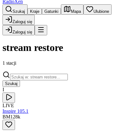
RadioXen
Szukaj
Kraje
Gatunki
Mapa
Ulubione
Zaloguj się
Zaloguj się
stream restore
1 stacji
Szukaj
I
LIVE
Inspire 105.1
BM
128
k