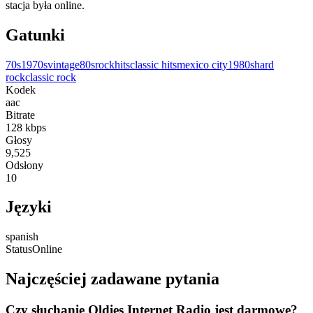
stacja była online.
Gatunki
70s
1970s
vintage
80s
rock
hits
classic hits
mexico city
1980s
hard
rock
classic rock
Kodek
aac
Bitrate
128
kbps
Głosy
9,525
Odsłony
10
Języki
spanish
Status
Online
Najczęściej zadawane pytania
Czy słuchanie Oldies Internet Radio jest darmowe?