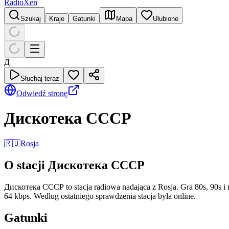
RadioXen
Szukaj
Kraje
Gatunki
Mapa
Ulubione
Д
Słuchaj teraz
Odwiedź stronę
Дискотека СССР
🇷🇺
Rosja
O stacji Дискотека СССР
Дискотека СССР to stacja radiowa nadająca z Rosja. Gra 80s, 90s i r
64 kbps. Według ostatniego sprawdzenia stacja była online.
Gatunki