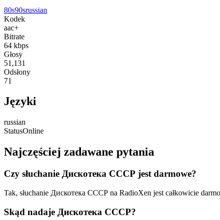
80s
90s
russian
Kodek
aac+
Bitrate
64
kbps
Głosy
51,131
Odsłony
71
Języki
russian
Status
Online
Najczęściej zadawane pytania
Czy słuchanie Дискотека СССР jest darmowe?
Tak, słuchanie Дискотека СССР na RadioXen jest całkowicie darmo
Skąd nadaje Дискотека СССР?