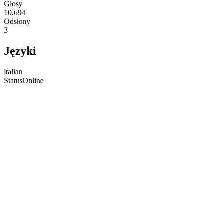
Głosy
10,694
Odsłony
3
Języki
italian
Status
Online