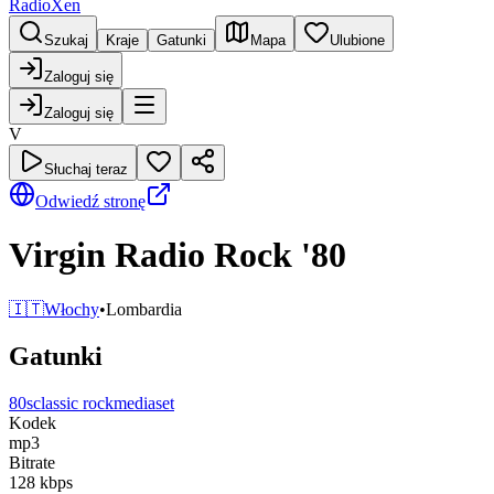
RadioXen
Szukaj
Kraje
Gatunki
Mapa
Ulubione
Zaloguj się
Zaloguj się
V
Słuchaj teraz
Odwiedź stronę
Virgin Radio Rock '80
🇮🇹
Włochy
•
Lombardia
Gatunki
80s
classic rock
mediaset
Kodek
mp3
Bitrate
128
kbps