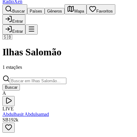
RadioXen
Buscar
Países
Gêneros
Mapa
Favoritos
Entrar
Entrar
🇸🇧
Ilhas Salomão
1 estações
Buscar
A
LIVE
Abdulbasit Abdulsamad
SB
192
k