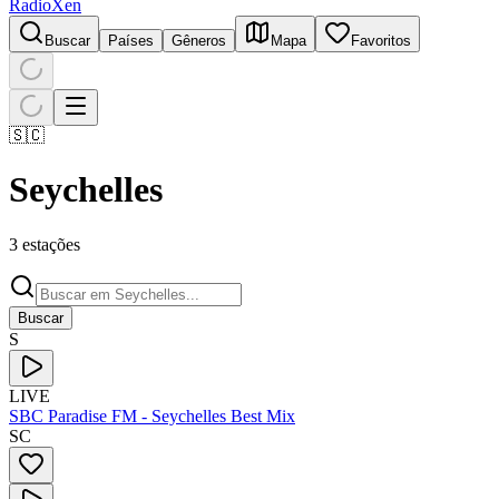
RadioXen
Buscar
Países
Gêneros
Mapa
Favoritos
🇸🇨
Seychelles
3 estações
Buscar
S
LIVE
SBC Paradise FM - Seychelles Best Mix
SC