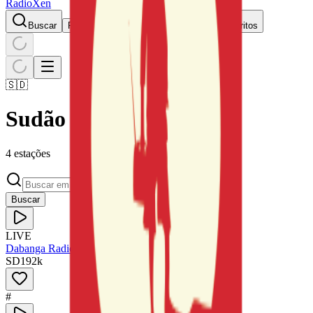
RadioXen
Buscar
Países
Gêneros
Mapa
Favoritos
🇸🇩
Sudão
4 estações
Buscar
LIVE
Dabanga Radio
SD
192
k
#