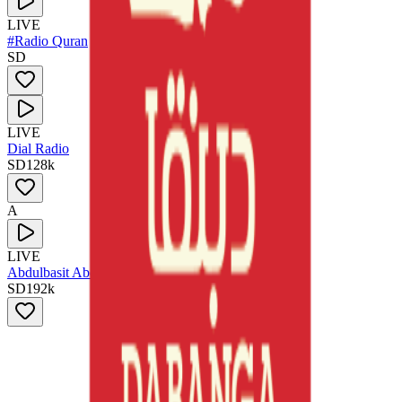
LIVE
#Radio Quran
SD
LIVE
Dial Radio
SD
128
k
A
LIVE
Abdulbasit Abdulsamad
SD
192
k