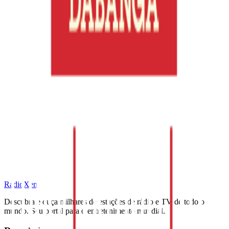
RadioXen
Descubra e ouça milhares de estações de rádio e TV de todo o
mundo. Seu portal para o entretenimento mundial.