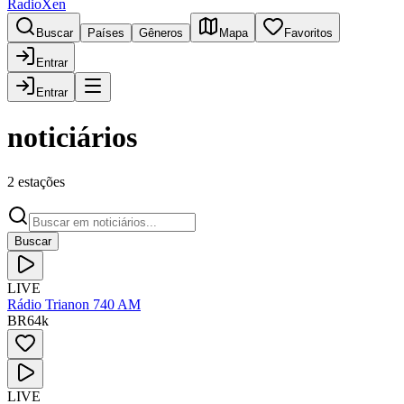
RadioXen
Buscar
Países
Gêneros
Mapa
Favoritos
Entrar
Entrar
noticiários
2 estações
Buscar
LIVE
Rádio Trianon 740 AM
BR
64
k
LIVE