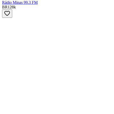
Rádio Minas 99.3 FM
BR
128
k