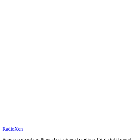
RadioXen
Scuvra e guarda milliuns da staziuns da radio e TV da tut il mund.