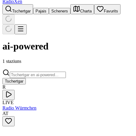
RadioXen
Tschertgar
Pajais
Scheners
Charta
Favurits
ai-powered
1 staziuns
Tschertgar
R
LIVE
Radio Würmchen
AT