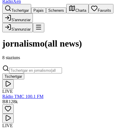
RadioXen
Tschertgar
Pajais
Scheners
Charta
Favurits
S'annunziar
S'annunziar
jornalismo(all news)
8 staziuns
Tschertgar
LIVE
Rádio TMC 100.1 FM
BR
128
k
LIVE