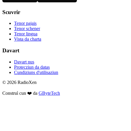
Scuvrir
Tenor pajais
Tenor schener
Tenor lingua
Vista da charta
Davart
Davart nus
Protecziun da datas
Cundiziuns d'utilisaziun
© 2026 RadioXen
Construì cun ❤️ da
GByteTech