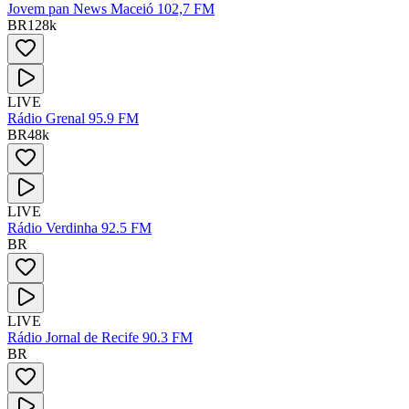
Jovem pan News Maceió 102,7 FM
BR
128
k
LIVE
Rádio Grenal 95.9 FM
BR
48
k
LIVE
Rádio Verdinha 92.5 FM
BR
LIVE
Rádio Jornal de Recife 90.3 FM
BR