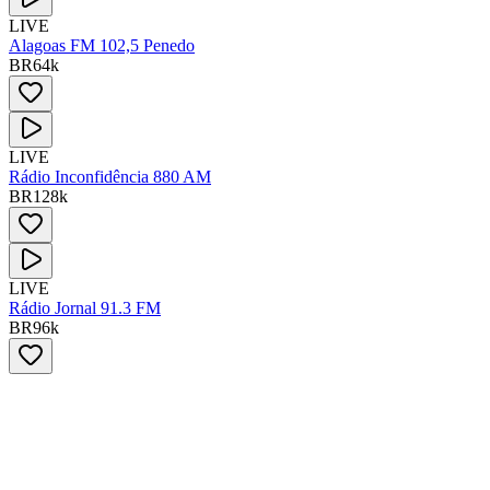
LIVE
Alagoas FM 102,5 Penedo
BR
64
k
LIVE
Rádio Inconfidência 880 AM
BR
128
k
LIVE
Rádio Jornal 91.3 FM
BR
96
k