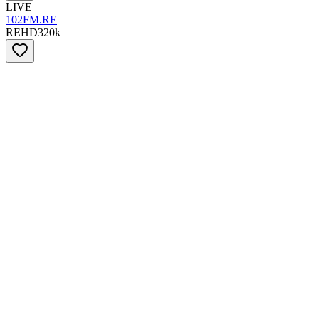
LIVE
102FM.RE
RE
HD
320
k