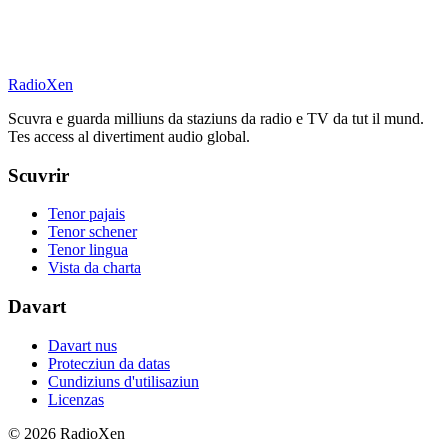
RadioXen
Scuvra e guarda milliuns da staziuns da radio e TV da tut il mund.
Tes access al divertiment audio global.
Scuvrir
Tenor pajais
Tenor schener
Tenor lingua
Vista da charta
Davart
Davart nus
Protecziun da datas
Cundiziuns d'utilisaziun
Licenzas
© 2026 RadioXen