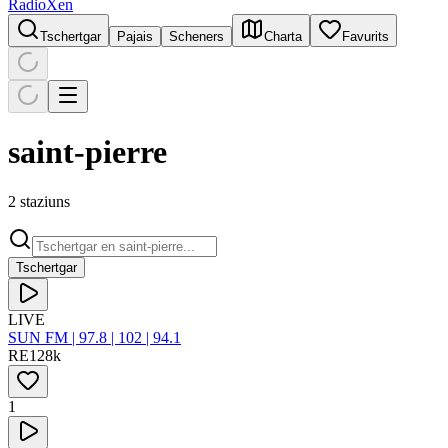
RadioXen
Tschertgar
Pajais
Scheners
Charta
Favurits
saint-pierre
2 staziuns
Tschertgar
LIVE
SUN FM | 97.8 | 102 | 94.1
RE
128
k
1