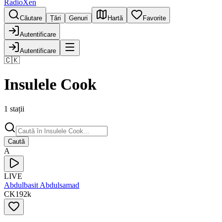
RadioXen
Căutare
Țări
Genuri
Hartă
Favorite
Autentificare
Autentificare
🇨🇰
Insulele Cook
1 stații
Caută
A
LIVE
Abdulbasit Abdulsamad
CK
192
k