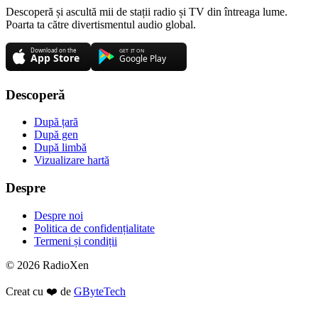
Descoperă și ascultă mii de stații radio și TV din întreaga lume.
Poarta ta către divertismentul audio global.
Descoperă
După țară
După gen
După limbă
Vizualizare hartă
Despre
Despre noi
Politica de confidențialitate
Termeni și condiții
© 2026 RadioXen
Creat cu ❤️ de
GByteTech