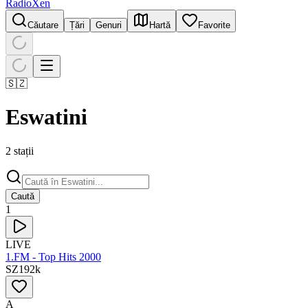
RadioXen
Căutare
Țări
Genuri
Hartă
Favorite
🇸🇿
Eswatini
2 stații
Caută
1
LIVE
1.FM - Top Hits 2000
SZ
192
k
A