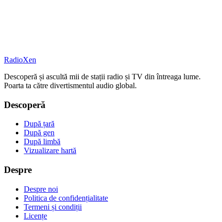
RadioXen
Descoperă și ascultă mii de stații radio și TV din întreaga lume.
Poarta ta către divertismentul audio global.
Descoperă
După țară
După gen
După limbă
Vizualizare hartă
Despre
Despre noi
Politica de confidențialitate
Termeni și condiții
Licențe