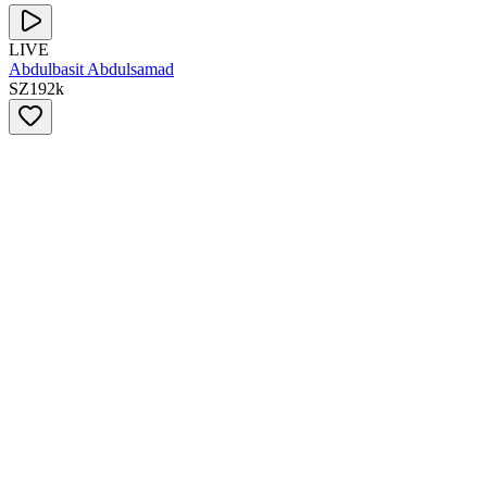
LIVE
Abdulbasit Abdulsamad
SZ
192
k