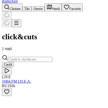
RadioXen
Căutare
Țări
Genuri
Hartă
Favorite
click&cuts
1 stații
Caută
LIVE
16Bit.FM I.D.E.A.
RU
192
k