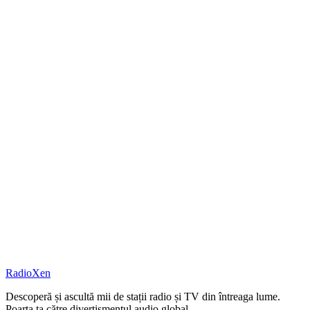
RadioXen
Descoperă și ascultă mii de stații radio și TV din întreaga lume.
Poarta ta către divertismentul audio global.