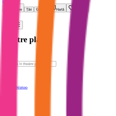
RadioXen
Căutare
Țări
Genuri
Hartă
Favorite
theatre play
1 stații
Caută
LIVE
Εθνικό Θέατρο
GR
192
k