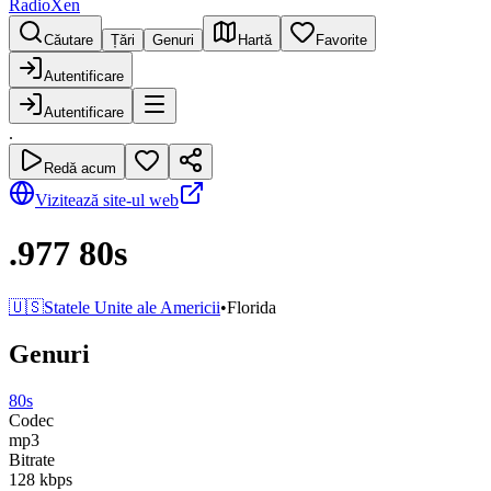
RadioXen
Căutare
Țări
Genuri
Hartă
Favorite
Autentificare
Autentificare
.
Redă acum
Vizitează site-ul web
.977 80s
🇺🇸
Statele Unite ale Americii
•
Florida
Genuri
80s
Codec
mp3
Bitrate
128
kbps