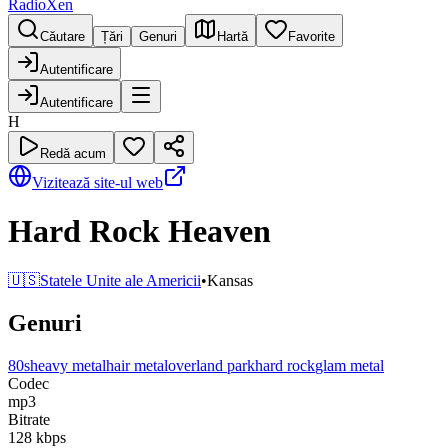
RadioXen
Căutare
Țări
Genuri
Hartă
Favorite
Autentificare
Autentificare
H
Redă acum
Vizitează site-ul web
Hard Rock Heaven
🇺🇸
Statele Unite ale Americii
•
Kansas
Genuri
80s
heavy metal
hair metal
overland park
hard rock
glam metal
Codec
mp3
Bitrate
128
kbps