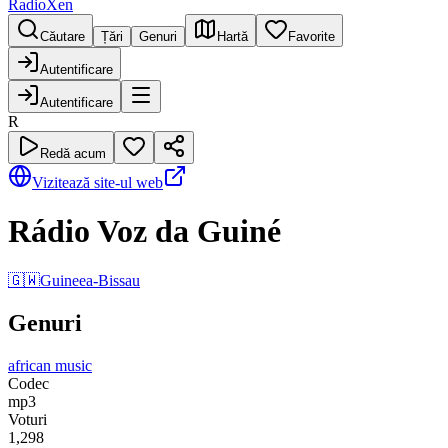
RadioXen
Căutare
Țări
Genuri
Hartă
Favorite
Autentificare
Autentificare
R
Redă acum
Vizitează site-ul web
Rádio Voz da Guiné
🇬🇼
Guineea-Bissau
Genuri
african music
Codec
mp3
Voturi
1,298