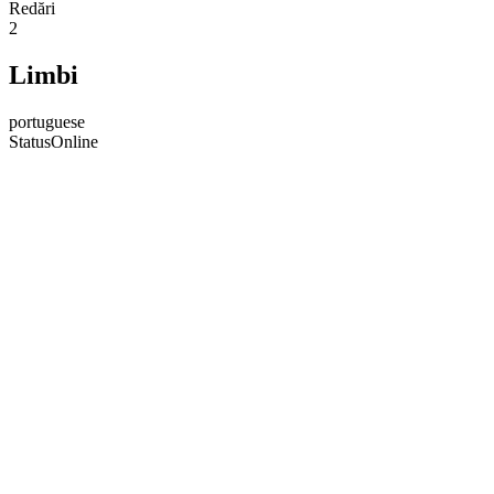
Redări
2
Limbi
portuguese
Status
Online