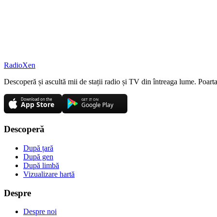
RadioXen
Descoperă și ascultă mii de stații radio și TV din întreaga lume. Poarta
Descoperă
După țară
După gen
După limbă
Vizualizare hartă
Despre
Despre noi