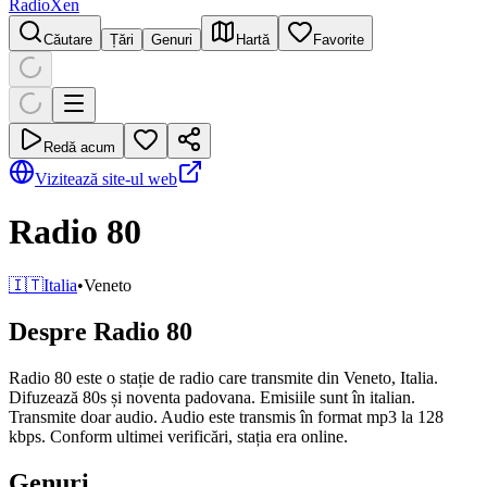
RadioXen
Căutare
Țări
Genuri
Hartă
Favorite
Redă acum
Vizitează site-ul web
Radio 80
🇮🇹
Italia
•
Veneto
Despre Radio 80
Radio 80 este o stație de radio care transmite din Veneto, Italia.
Difuzează 80s și noventa padovana. Emisiile sunt în italian.
Transmite doar audio. Audio este transmis în format mp3 la 128
kbps. Conform ultimei verificări, stația era online.
Genuri