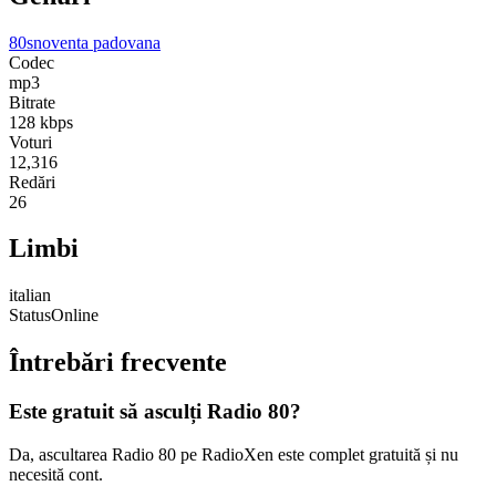
80s
noventa padovana
Codec
mp3
Bitrate
128
kbps
Voturi
12,316
Redări
26
Limbi
italian
Status
Online
Întrebări frecvente
Este gratuit să asculți Radio 80?
Da, ascultarea Radio 80 pe RadioXen este complet gratuită și nu
necesită cont.