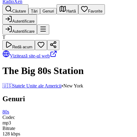
RadioXen
Căutare
Țări
Genuri
Hartă
Favorite
Autentificare
Autentificare
T
Redă acum
Vizitează site-ul web
The Big 80s Station
🇺🇸
Statele Unite ale Americii
•
New York
Genuri
80s
Codec
mp3
Bitrate
128
kbps